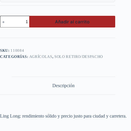
280/85
Añadir al carrito
R24
(11.2R24)
LR681
cantidad
SKU:
110084
CATEGORÍAS:
AGRÍCOLAS
,
SOLO RETIRO/DESPACHO
Descripción
Ling Long: rendimiento sólido y precio justo para ciudad y carretera.