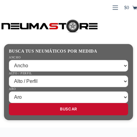
Saltar
$
0
al
Carro
contenido
Búsqueda
de
de
compr
productos
Inicio
Contacto
Guías Prácticas
BUSCA TUS NEUMÁTICOS POR MEDIDA
Tienda
ANCHO
ALTO / PERFIL
ARO
BUSCAR