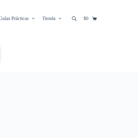
Guías Prácticas
Tienda
$
0
Carro
de
compra