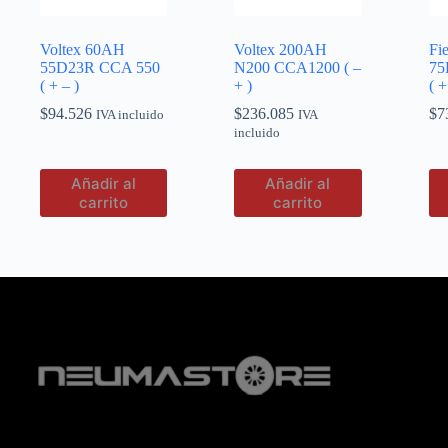
Voltex 60AH
Voltex 200AH
Fi
55D23R CCA 550
N200 CCA1200 ( –
75
( + – )
+ )
( +
$
94.526
$
236.085
$
7
IVA incluido
IVA
incluido
Añadir al
Añadir al
carrito
carrito