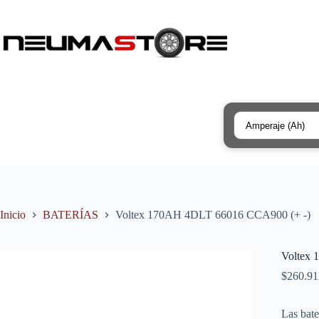
Saltar
al
contenido
Búsqueda
de
productos
Inicio
BATERÍAS
Voltex 170AH 4DLT 66016 CCA900 (+ -)
Voltex
$
260.91
Las bate