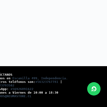
ÁCTANOS
mos en 
Escanilla 499, Independencia.
tros teléfonos son:
+56323767781
 |
23793502
sApp: 
+56926891622
unes a Viernes de 10:00 a 18:30
DOS@NEUMASTORE.CL