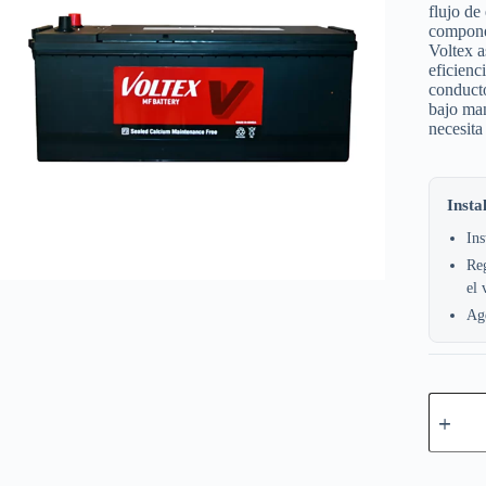
flujo de
componen
Voltex 
eficienc
conducto
bajo man
necesita
Insta
Ins
Reg
el 
Age
Voltex
170AH
4DLT
66016
CCA90