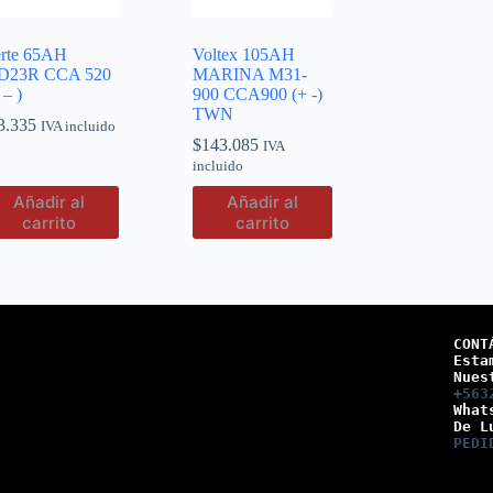
erte 65AH
Voltex 105AH
D23R CCA 520
MARINA M31-
 – )
900 CCA900 (+ -)
TWN
3.335
IVA incluido
$
143.085
IVA
incluido
Añadir al
Añadir al
carrito
carrito
CONT
Esta
Nues
+563
What
De L
PEDI