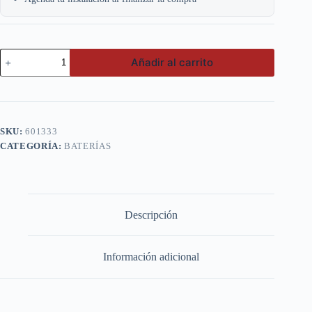
Olimpo
Añadir al carrito
170AH
4DLT
CCA1.060
(+
-)
cantidad
SKU:
601333
CATEGORÍA:
BATERÍAS
Descripción
Información adicional