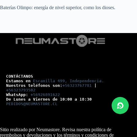
Baterías Olimpo: energía de nivel superior, como los dioses.
CONTÁCTANOS
Estamos en 
Escanilla 499, Independencia.
Nuestros teléfonos son:
+56323767781
 |
+56323793502
WhatsApp: 
+56926891622
De Lunes a Viernes de 10:00 a 18:30
PEDIDOS@NEUMASTORE.CL
Sitio realizado por Neumastore. Revisa nuestra
política de
reembolsos y devoluciones
y los
términos y condiciones
de